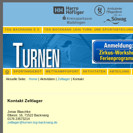
TSG BACKNANG E.V.
TSG BACKNANG 1846 TURN- UND SPORTABTEILUNG
SPORTANGEBOT
WETTKAMPFSPORT
AKTIVITÄTEN
ABTEILUNG
Aktuelle Seite:
Home
|
Aktivitäten
|
Zeltlager
|
Kontakt
Kontakt Zeltlager
Jonas Blaschke
Elbestr. 16, 71522 Backnang
0176 23573214
zeltlager@turnen.tsg-backnang.de