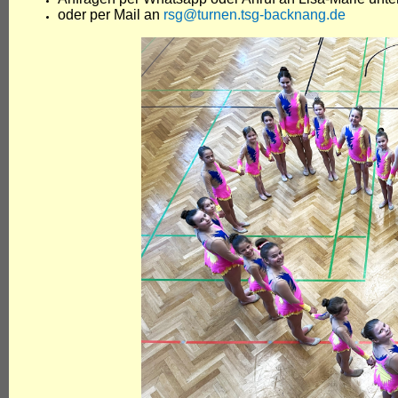
oder per Mail an
rsg@turnen.tsg-backnang.de