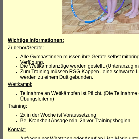
Wichtige Informationen:
Zubehör/Geräte:
Alle Gymnastinnen müssen ihre Geräte selbst mitbrin
Verfügung.
Die Wettkampfanzüge werden gestellt. (Unteranzug m
Zum Training müssen RSG-Kappen , eine schwarze Le
werden zu einem Dutt gebunden.
Wettkampf:
Teilnahme an Wettkämpfen ist Pflicht. (Die Teilnahm
Übungsleiterin)
Training:
2x in der Woche ist Voraussetzung
Bei Krankheit Absage min. 2h vor Trainingsbeginn
Kontakt:
Anfragen per Whatsapp oder Anruf an Lisa-Marie unt