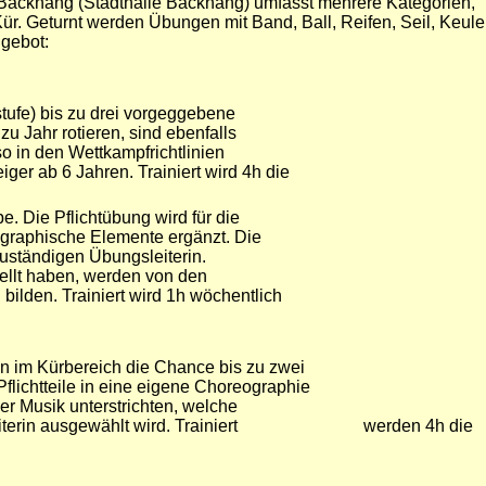
acknang (Stadthalle Backnang) umfasst mehrere Kategorien,
Kür. Geturnt werden Übungen mit Band, Ball, Reifen, Seil, Keul
ngebot:
stufe) bis zu drei vorgeggebene
ahr rotieren, sind ebenfalls
n den Wettkampfrichtlinien
 ab 6 Jahren. Trainiert wird 4h die
e. Die Pflichtübung wird für die
phische Elemente ergänzt. Die
tändigen Übungsleiterin.
t haben, werden von den
n. Trainiert wird 1h wöchentlich
im Kürbereich die Chance bis zu zwei
htteile in eine eigene Choreographie
Musik unterstrichten, welche
eiterin ausgewählt wird. Trainiert werden 4h die