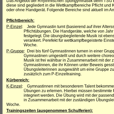
Das Angebot der Rhythmischen Sportgymnastik beim TSG B
diese sind gegliedert in die Wettkampfbereiche Pflicht und 
oder ohne Handgerät. Folgende Bereiche sind aktuell im A
Pflichtbereich:
P-Einzel
: Jede Gymnastin turnt (basierend auf ihrer Alters
Pflichtübungen. Die Handgeräte, welche von Jahr zu J
festgelegt. Die übungsbegleitende Musik ist ebenso i
verankert. Perefekt für wettkampfbegeisterte Einsteiger
Woche.
P-Gruppe
: Drei bis fünf Gymnastinnen turnen in einer Grupp
Gymnastinen umgestellt und durch weitere choreogra
Musik ist frei wählbar in Zusammenarbeit mit der zus
Gymnastinnen, die ihr Können unter Beweis gesstell
Übungsleiterinnen ausgewählt um eine Gruppe zu bilde
zusätzlich zum P-Einzeltraining.
Kürbereich:
K-Einzel
: Gymnastinnen mit besonderem Talent bekommen 
Übungen zu erlernen. Hierbei müssen bestimmte Pflic
integriert werden. Die Übung wird mit der passender 
in Zusammenarbeit mit der zuständigen Übungsl
Woche.
Trainingszeiten (ausgenommen Schulferien):