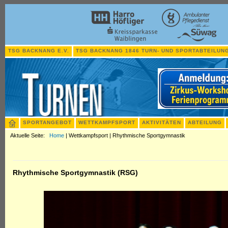
TSG BACKNANG E.V.
TSG BACKNANG 1846 TURN- UND SPORTABTEILUNG
SPORTANGEBOT
WETTKAMPFSPORT
AKTIVITÄTEN
ABTEILUNG
Aktuelle Seite:
Home
|
Wettkampfsport
|
Rhythmische Sportgymnastik
Rhythmische Sportgymnastik (RSG)