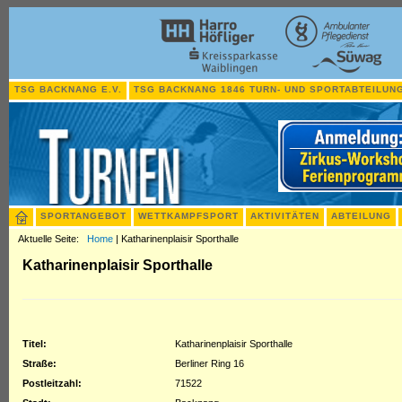
TSG BACKNANG E.V.
TSG BACKNANG 1846 TURN- UND SPORTABTEILUNG
SPORTANGEBOT
WETTKAMPFSPORT
AKTIVITÄTEN
ABTEILUNG
Aktuelle Seite:
Home
|
Katharinenplaisir Sporthalle
Katharinenplaisir Sporthalle
Titel:
Katharinenplaisir Sporthalle
Straße:
Berliner Ring 16
Postleitzahl:
71522