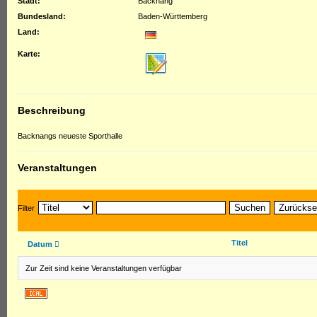
Stadt:
Backnang
Bundesland:
Baden-Württemberg
Land:
Karte:
Beschreibung
Backnangs neueste Sporthalle
Veranstaltungen
Suchen
Zurückse
Filter
Titel
Datum
Zur Zeit sind keine Veranstaltungen verfügbar