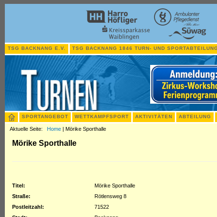
TSG BACKNANG E.V.
TSG BACKNANG 1846 TURN- UND SPORTABTEILUNG
SPORTANGEBOT
WETTKAMPFSPORT
AKTIVITÄTEN
ABTEILUNG
Aktuelle Seite:
Home
|
Mörike Sporthalle
Mörike Sporthalle
Titel:
Mörike Sporthalle
Straße:
Rötlensweg 8
Postleitzahl:
71522